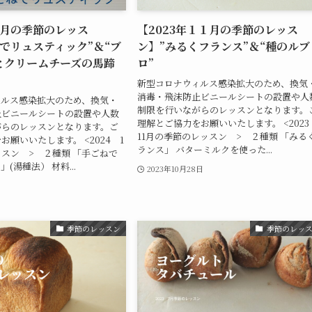
１月の季節のレッス
【2023年１１月の季節のレッス
でリュスティック”＆“ブ
ン】”みるくフランス”＆“種のルブ
とクリームチーズの馬蹄
ロ”
新型コロナウィルス感染拡大のため、換気
消毒・飛沫防止ビニールシートの設置や人
ィルス感染拡大のため、換気・
制限を行いながらのレッスンとなります。
止ビニールシートの設置や人数
理解とご協力をお願いいたします。 <202
がらのレッスンとなります。ご
11月の季節のレッスン > ２種類 「みる
願いいたします。 <2024 1
ランス」 バターミルクを使った...
スン > ２種類 「手ごねで
(湯種法） 材料...
2023年10月28日
日
季節のレッスン
季節のレッ