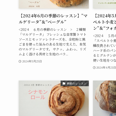
【2024年6月の季節のレッスン】”マ
【2024年
ルゲリータ”＆“ベーグル”
ペルト小麦
ン”＆“フォ
<202４ ６月の季節のレッスン > ２種類
「マルゲリータ」 フレッシュな自家製トマト
<202４ ５
ソースとモッツァレラチーズを、全粒粉と黒
「スペルト小麦
ごまを使った旨みのある生地で支えた、本気
種改良されてい
のマルゲリータです。 サクッ、ふわっ、リズ
ハード系のパン
ムよく溶ける具材と生地のバラ...
るとグルテン
使い生地をつな
2024年5月25日
2024年4月21
季節のレッスン