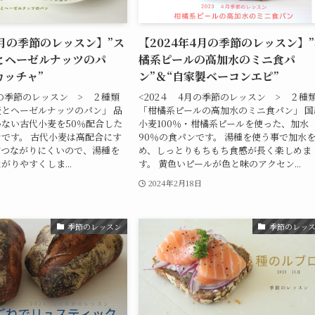
5月の季節のレッスン】”ス
【2024年4月の季節のレッスン】
とヘーゼルナッツのパ
橘系ピールの高加水のミニ食パ
カッチャ”
ン”＆“自家製ベーコンエピ”
月の季節のレッスン > ２種類
<202４ 4月の季節のレッスン > ２種
とヘーゼルナッツのパン」 品
「柑橘系ピールの高加水のミニ食パン」 国
ない古代小麦を50％配合した
小麦100％・柑橘系ピールを使った、加水
です。 古代小麦は高配合にす
90％の食パンです。 湯種を使う事で加水
がつながりにくいので、湯種を
め、しっとりもちもち食感が長く楽しめま
がりやすくしま...
す。 黄色いピールが色と味のアクセン...
日
2024年2月18日
季節のレッスン
季節のレッ