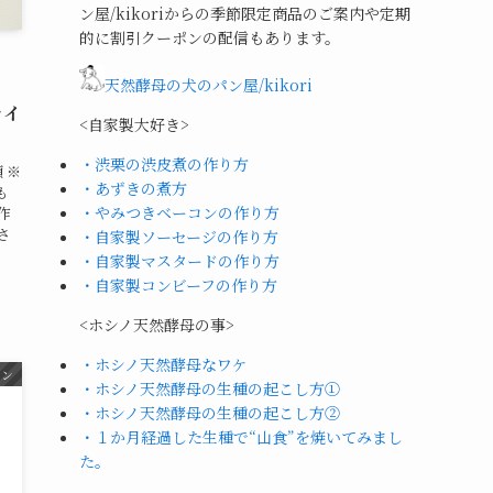
ン屋/kikoriからの季節限定商品のご案内や定期
的に割引クーポンの配信もあります。
天然酵母の犬のパン屋/kikori
ライ
<自家製大好き>
・渋栗の渋皮煮の作り方
 ※
・あずきの煮方
も
・やみつきベーコンの作り方
作
さ
・自家製ソーセージの作り方
。
・自家製マスタードの作り方
・自家製コンビーフの作り方
<ホシノ天然酵母の事>
・ホシノ天然酵母なワケ
スン
・ホシノ天然酵母の生種の起こし方①
・ホシノ天然酵母の生種の起こし方②
・１か月経過した生種で“山食”を焼いてみまし
た。