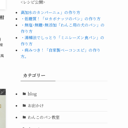
<レシピ公開>
高加水のカンパーニュ」の作り方
”柑
・低糖質！「ロカボナッツのパン」の作り方
・無塩･無糖･無添加「わんこ用の犬のパン」の
作り方
・湯種法でしっとり「ミニレーズン食パン」の
類
作り方
産
・病みつき！「自家製ベーコンエピ」の作り
を高
方。
カテゴリー
スン
blog
お出かけ
わんこのパン教室