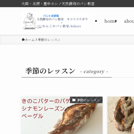
大阪・北摂・豊中ホシノ天然酵母のパン教室
home
abou
ホーム
季節のレッスン
季節のレッスン
– category –
季節のレッスン