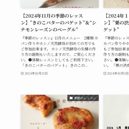
【2024年11月の季節のレッス
【2024年
ン】”きのこバターのバゲット”＆“シ
ン】”栗の渋
ナモンレーズンのベーグル”
ゲット”
『季節のレッスン』11月のメニュー 2種類 ※
『季節のレッス
パン作りやホシノ天然酵母が初めての方でも
※パン作りや
ご参加出来ます。 ホシノ天然酵母の生種の作
もご参加出来ま
り方の説明もいたしますので、ご安心くださ
作り方の説明
い。●体験レッスンとしてもご利用下さい。
さい。●体験
「きのこバターのバゲット」 きのこの...
い。 「栗の渋皮
2024年10月31日
2024年10月3日
季節のレッスン