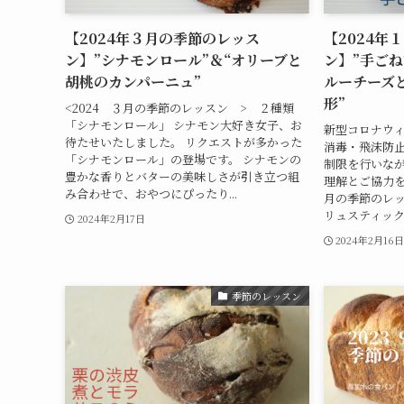
【2024年３月の季節のレッス
【2024年
ン】”シナモンロール”＆“オリーブと
ン】”手ごね
胡桃のカンパーニュ”
ルーチーズ
形”
<2024 ３月の季節のレッスン > ２種類
「シナモンロール」 シナモン大好き女子、お
新型コロナウ
待たせいたしました。 リクエストが多かった
消毒・飛沫防
「シナモンロール」の登場です。 シナモンの
制限を行いな
豊かな香りとバターの美味しさが引き立つ組
理解とご協力をお
み合わせで、おやつにぴったり...
月の季節のレッ
リュスティック」
2024年2月17日
2024年2月16
季節のレッスン