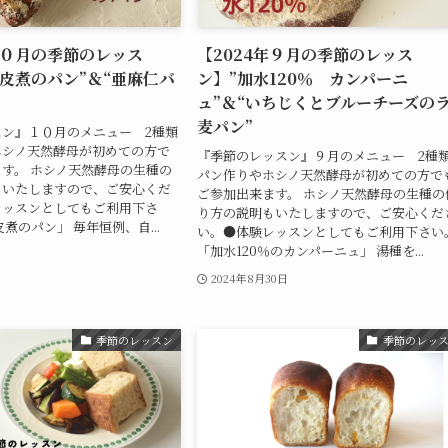
１０月の季節のレッス
【2024年９月の季節のレッス
皮煮のパン”＆“亜麻仁バ
ン】”加水120％ カンパーニ
ュ”＆“いちじくとブルーチーズの
麦パン”
ン』１０月のメニュー 2種類
ホシノ天然酵母が初めての方で
『季節のレッスン』９月のメニュー 2種類
す。 ホシノ天然酵母の生種の
パン作りやホシノ天然酵母が初めての方で
もいたしますので、ご安心くだ
ご参加出来ます。 ホシノ天然酵母の生種の
レッスンとしてもご利用下さ
り方の説明もいたしますので、ご安心くだ
煮のパン」 毎年恒例、自...
い。●体験レッスンとしてもご利用下さい
「加水120％のカンパーニュ」 湯種を...
2024年8月30日
季節のレッスン
季節のレッ