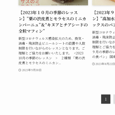
【2023年１０月の季節のレッス
【2023年
ン】”栗の渋皮煮とモラセスのミニカ
ン】”高加水
ンパーニュ”＆“キヌアとチアシードの
ックスのパン
全粒マフィン”
新型コロナウ
消毒・飛沫防
新型コロナウィルス感染拡大のため、換気・
制限を行いな
消毒・飛沫防止ビニールシートの設置や人数
理解とご協力を
制限を行いながらのレッスンとなります。ご
９月の季節のレ
理解とご協力をお願いいたします。 <2023
の食パン」 国産小
10月の季節のレッスン > ２種類 「栗の渋
皮煮とモラセスのミニカン...
2023年8月22
2023年9月30日
1