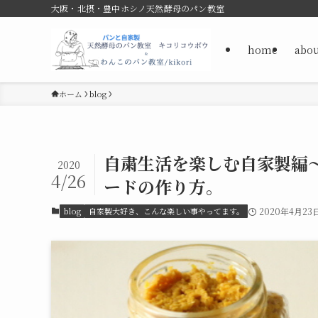
大阪・北摂・豊中ホシノ天然酵母のパン教室
home
abou
ホーム
blog
自粛生活を楽しむ自家製編
2020
4/26
ードの作り方。
blog
自家製大好き、こんな楽しい事やってます。
2020年4月23