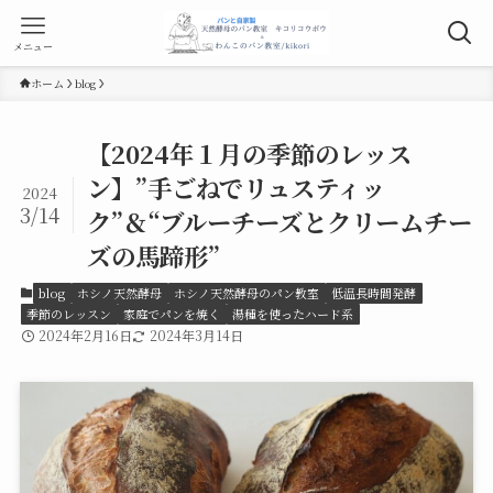
メニュー
ホーム
blog
【2024年１月の季節のレッス
ン】”手ごねでリュスティッ
2024
3/14
ク”＆“ブルーチーズとクリームチー
ズの馬蹄形”
blog
ホシノ天然酵母
ホシノ天然酵母のパン教室
低温長時間発酵
季節のレッスン
家庭でパンを焼く
湯種を使ったハード系
2024年2月16日
2024年3月14日