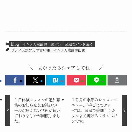
blog
ホシノ天然酵母 食パン
家庭でパンを焼く
ホシノ天然酵母の古い種
ホシノ天然酵母山食
よかったらシェアしてね！
１日体験レッスンの追加募
１０月の季節のレッスンメ
集のお知らせ＆お詫び/メ
ニュー、“手ごねでクッ
ールが届かない状態が続い
ペ”は、家庭で美味しくカ
ておりましたが回復しまし
ッコよく焼けるフランスパ
た。
ンです。