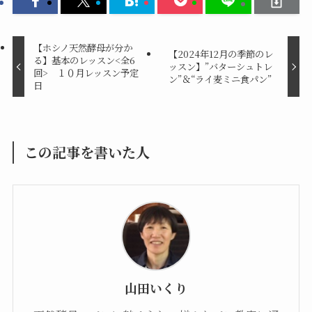
【ホシノ天然酵母が分か
【2024年12月の季節のレ
る】基本のレッスン<全6
ッスン】”バターシュトレ
回> １０月レッスン予定
ン”＆“ライ麦ミニ食パン”
日
この記事を書いた人
山田いくり