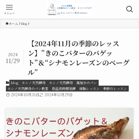
メニュー
ホーム
blog
【2024年11月の季節のレッス
ン】”きのこバターのバゲッ
2024
11/29
ト”＆“シナモンレーズンのベーグ
ル”
blog
ホシノ天然酵母
ホシノ天然酵母 高加水のパン
ホシノ天然酵母のパン教室
低温長時間発酵
体験レッスン
季節のレッスン
2024年10月31日
2024年11月29日