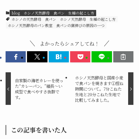
blog
ホシノ天然酵母 食パン
生種の起こし方
ホシノの天然酵母 食パン
ホシノ天然酵母 生種の起こし方
ホシノ天然酵母のパン教室
食パンの窯伸びの原因の一つ
よかったらシェアしてね！
ホシノ天然酵母と国産小麦
自家製の海老カレーを使っ
で食パンを焼きます①捏ね
た“カレーパン。”細長～い
時間について。7分こねた
成型で食べやすさ抜群で
生地と20分こねた生地で
す。
比較してみました。
この記事を書いた人