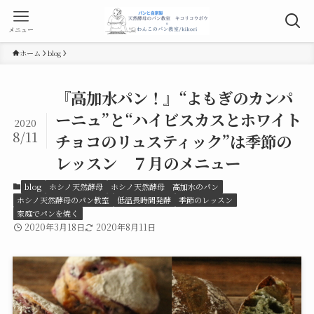
メニュー
ホーム
blog
『高加水パン！』“よもぎのカンパ
ーニュ”と“ハイビスカスとホワイト
2020
8/11
チョコのリュスティック”は季節の
レッスン ７月のメニュー
blog
ホシノ天然酵母
ホシノ天然酵母 高加水のパン
ホシノ天然酵母のパン教室
低温長時間発酵
季節のレッスン
家庭でパンを焼く
2020年3月18日
2020年8月11日