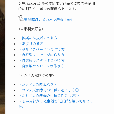
ン屋/kikoriからの季節限定商品のご案内や定期
的に割引クーポンの配信もあります。
天然酵母の犬のパン屋/kikori
<自家製大好き>
・渋栗の渋皮煮の作り方
・あずきの煮方
・やみつきベーコンの作り方
・自家製ソーセージの作り方
・自家製マスタードの作り方
・自家製コンビーフの作り方
<ホシノ天然酵母の事>
・ホシノ天然酵母なワケ
・ホシノ天然酵母の生種の起こし方①
・ホシノ天然酵母の生種の起こし方②
・１か月経過した生種で“山食”を焼いてみまし
た。